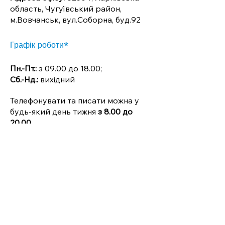
область, Чугуївський район,
м.Вовчанськ, вул.Соборна, буд.92
Графік роботи*
Пн.-Пт.:
з 09.00 до 18.00;
Сб.-Нд.:
вихідний
Телефонувати та писати можна у
будь-який день тижня
з 8.00 до
20.00
*У зв'язку з напруженою
обстановкою в м.Харків, та для
забезпечення безпеки
замовників та працівників, ми
намагаємося максимально