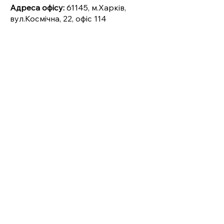
Адреса офісу:
61145, м.Харків,
вул.Космічна, 22, офіс 114
Офіс в смт.Старий Салтів
(Тимчасово не працює)
+38 098 552 4242
+38 050 552 4242
Адреса офісу:
62560, Харківська
область, Чугуївський район,
смт.Старий Салтів, вул.Перемоги,
буд.20 (вхід з боку двора)
Офіс в м.Вовчанськ
(Тимчасово не працює)
+38 067 798 3335
+38 066 798 3335
+38 050 327 5767