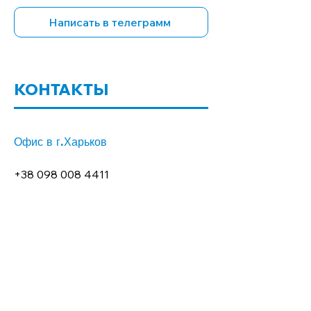
Написать в телеграмм
КОНТАКТЫ
Офис в г.Харьков
+38 098 008 4411
+38 096 008 4411
Адрес офиса:
61145, г.Харьков,
ул.Космическая, 22, офис 114
Офис в пгт.Старый Салтов
(Временно не работает)
+38 098 552 4242