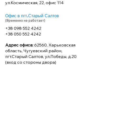
ул.Космическая, 22, офис 114
Офис в пгт.Старый Салтов
(Временно не работает)
+38 098 552 4242
+38 050 552 4242
Адрес офиса:
62560, Харьковская
область, Чугуевский район,
пгт.Старый Салтов, ул.Победы, д.20
(вход со стороны двора)
Офис в г.Волчанск
(Временно не работает)
+38 067 798 3335
+38 066 798 3335
+38 050 327 5767
Адрес офиса:
62504, Харьковская
область, Чугуевский район,