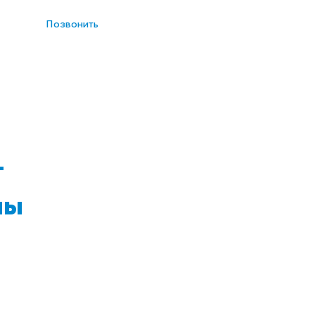
Позвонить
зывы
Вопросы и ответы
Г
мы