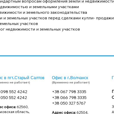
тандартным вопросам оформления земли и недвижимост
едвижимостью и земельными участками
вижимости и земельного законодательства
 и земельных участков перед сделками купли- продажи
емельных участков
лог недвижимости и земельных участков
с в пгт.Старый Салтов
Офис в г.Волчанск
Г
менно не работает)
(Временно не работает)
П
 098 552 4242
+38 067 798 3335
С
 050 552 4242
+38 066 798 3335
+38 050 327 5767
З
ес офиса:
62560,
д
ковская область,
Адрес офиса:
62504,