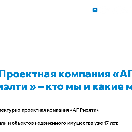
ги
Как мы работаем
Контакты
Новости
От
информация
Проектная компания «А
иэлти » – кто мы и какие 
тектурно проектная компания «АГ Риэлти».
и и объектов недвижимого имущества уже 17 лет.