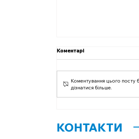
Коментарі
Коментування цього посту б
дізнатися більше.
Що робити, якщо право
власності на житло
зареєстроване лише на
папері в БТІ?
КОНТАКТИ