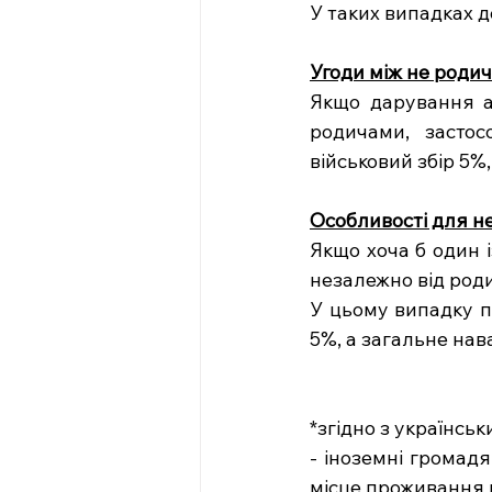
У таких випадках 
Угоди між не роди
Якщо дарування аб
родичами, застос
військовий збір 5%
Особливості для н
Якщо хоча б один і
незалежно від роди
У цьому випадку по
5%, а загальне нав
*згідно з українсь
- іноземні громад
місце проживання в