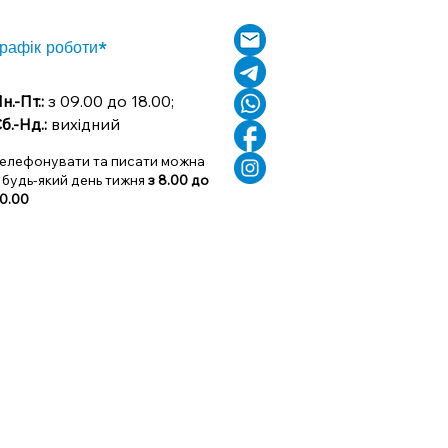
рафік роботи*
н.-Пт.:
з 09.00 до 18.00;
б.-Нд.:
вихідний
елефонувати та писати можна
 будь-який день тижня
з 8.00 до
0.00
в та працівників, ми
в'язуватися з нами будь-яким
й для Вас час. А в разі
 нами для уточнення графіку
ектроенергії).