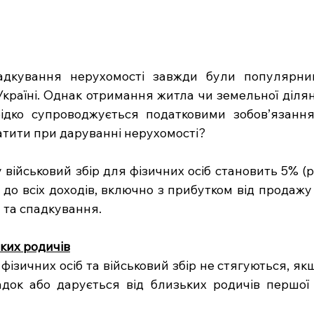
адкування нерухомості завжди були популярни
країні. Однак отримання житла чи земельної ділянк
ідко супроводжується податковими зобов’язанням
атити при даруванні нерухомості?
у військовий збір для фізичних осіб становить 5% (р
 до всіх доходів, включно з прибутком від продажу н
 та спадкування.
ких родичів
фізичних осіб та військовий збір не стягуються, як
док або дарується від близьких родичів першої та