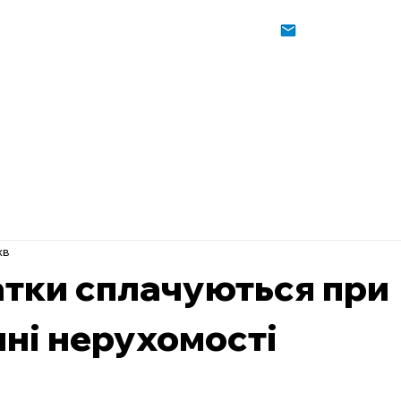
слуги
Як ми працюємо
Контакти
Новини
раця
Корисна інформація
хв
атки сплачуються при
ні нерухомості