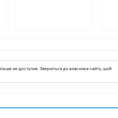
ільше не доступне. Зверніться до власника сайту, щоб
Отримати компенсації
СОН
за пошкоджене житло
ЕЛЕ
стане простіше
СП
ВС