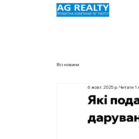
Головна
Про нас
Наші по
Запитання та відповіді
Співп
Всі новини
6 жовт. 2025 р.
Читати 1 
Які под
даруван