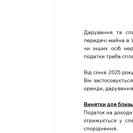
Дарування та сп
передачі майна в У
чи інших осіб нер
податки треба спл
Від січня 2025 рок
Він застосовується
оренди, дарування
Винятки для близь
Податок на доходи 
отримується у спа
споріднення.