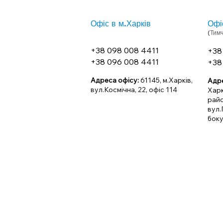
Офіс в м.Харків
Офі
(Тим
+38 098 008 4411
+38
+38 096 008 4411
+38
Адреса офісу:
61145, м.Харків,
Адре
вул.Космічна, 22, офіс 114
Харк
райо
вул.
боку
*У зв'язку з напруженою обста
намагаємося максимально пере
зручним для Вас шляхом (телеф
необхідності особистого візит
роботи на конкретні дати (з у