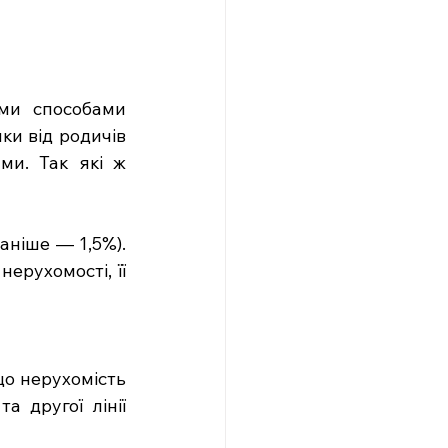
ми способами 
и від родичів 
и. Так які ж 
аніше — 1,5%). 
ерухомості, її 
що нерухомість 
 другої лінії 