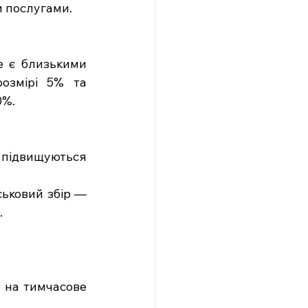
и послугами.
 є близькими 
озмірі 5% та 
0%.
 підвищуються 
ьковий збір — 
.
 на тимчасове 