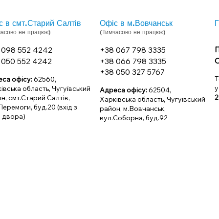
с в смт.Старий Салтів
Офіс в м.Вовчанськ
Г
часово не працює)
(Тимчасово не працює)
П
 098 552 4242
+38 067 798 3335
С
 050 552 4242
+38 066 798 3335
+38 050 327 5767
Т
са офісу:
62560,
у
івська область, Чугуївський
Адреса офісу:
62504,
2
н, смт.Старий Салтів,
Харківська область, Чугуївський
Перемоги, буд.20 (вхід з
район, м.Вовчанськ,
 двора)
вул.Соборна, буд.92
новкою в м.Харків, та для забезпечення безпеки замовникі
нести нашу роботу в режим "онлайн". Тому, Ви можете з
он, телеграм, вотсап, вайбер, електронна пошта) в зручни
у до нашого офісу - просимо Вас попередньо зв'язатися з
рахуванням можливих повітряних тривог та відключень ел