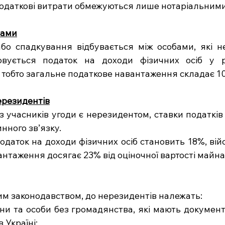
додаткові витрати обмежуються лише нотаріальним
чами
о спадкування відбувається між особами, які не
овується податок на доходи фізичних осіб у р
, тобто загальне податкове навантаження складає 1
ерезидентів
з учасників угоди є нерезидентом, ставки податків
нного зв’язку.
даток на доходи фізичних осіб становить 18%, війс
антаження досягає 23% від оціночної вартості майна
ким законодавством, до нерезидентів належать:
яни та особи без громадянства, які мають документ
 Україні;